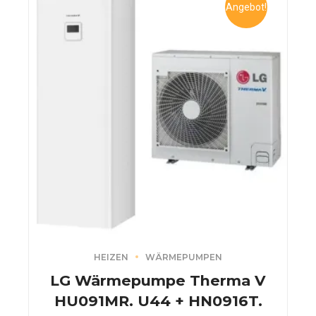
Angebot!
HEIZEN
WÄRMEPUMPEN
LG Wärmepumpe Therma V
HU091MR. U44 + HN0916T.