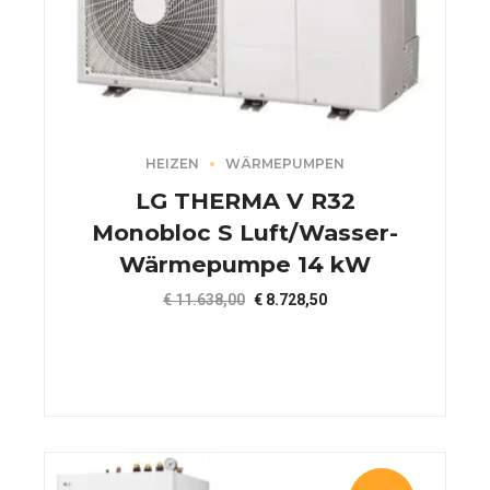
HEIZEN
WÄRMEPUMPEN
LG THERMA V R32
Monobloc S Luft/Wasser-
Wärmepumpe 14 kW
Ursprünglicher
Aktueller
€
11.638,00
€
8.728,50
Preis
Preis
war:
ist:
€ 11.638,00
€ 8.728,50.