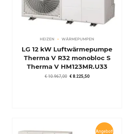
HEIZEN
WÄRMEPUMPEN
LG 12 kW Luftwärmepumpe
Therma V R32 monobloc S
Therma V HM123MR.U33
Ursprünglicher
Aktueller
€
10.967,00
€
8.225,50
Preis
Preis
war:
ist:
€ 10.967,00
€ 8.225,50.
Angebot!