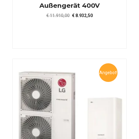
Außengerät 400V
Ursprünglicher
Aktueller
€
11.910,00
€
8.932,50
Preis
Preis
war:
ist:
€ 11.910,00
€ 8.932,50.
Angebot!