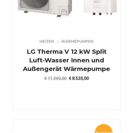
HEIZEN
WÄRMEPUMPEN
LG Therma V 12 kW Split
Luft-Wasser Innen und
Außengerät Wärmepumpe
Ursprünglicher
Aktueller
€
11.360,00
€
8.520,00
Preis
Preis
war:
ist:
€ 11.360,00
€ 8.520,00.