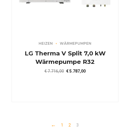
HEIZEN
WÄRMEPUMPEN
LG Therma V Split 7,0 kW
Wärmepumpe R32
Ursprünglicher
Aktueller
€
7.716,00
€
5.787,00
Preis
Preis
war:
ist:
€ 7.716,00
€ 5.787,00.
←
1
2
3