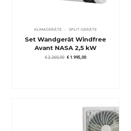
KLIMAGERÄTE
SPLIT-GERÄTE
Set Wandgerät Windfree
Avant NASA 2,5 kW
Ursprünglicher
Aktueller
€
2.260,00
€
1.995,00
Preis
Preis
war:
ist:
€ 2.260,00
€ 1.995,00.