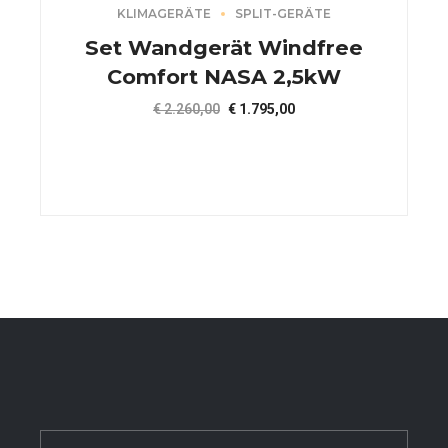
KLIMAGERÄTE
SPLIT-GERÄTE
Set Wandgerät Windfree
Comfort NASA 2,5kW
Ursprünglicher
Aktueller
€
2.260,00
€
1.795,00
Preis
Preis
war:
ist:
€ 2.260,00
€ 1.795,00.