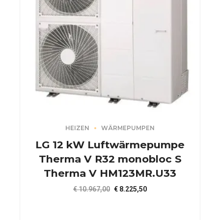
HEIZEN
WÄRMEPUMPEN
LG 12 kW Luftwärmepumpe
Therma V R32 monobloc S
Therma V HM123MR.U33
Ursprünglicher
Aktueller
€
10.967,00
€
8.225,50
Preis
Preis
war:
ist: