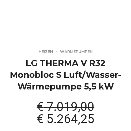
HEIZEN
WÄRMEPUMPEN
LG THERMA V R32
Monobloc S Luft/Wasser-
Wärmepumpe 5,5 kW
€
7.019,00
Ursprünglicher
Aktuel
€
5.264,25
Preis
Preis