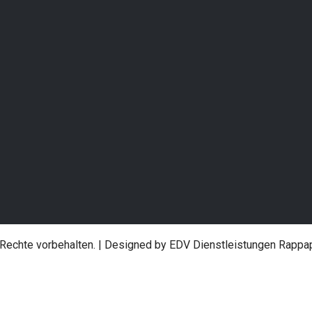
um
Rohrbruch
utzerklärung
Verstopfung / Abflussreinig
Thermenstörung
Gasgebrechen
Rechte vorbehalten. | Designed by EDV Dienstleistungen Rappa