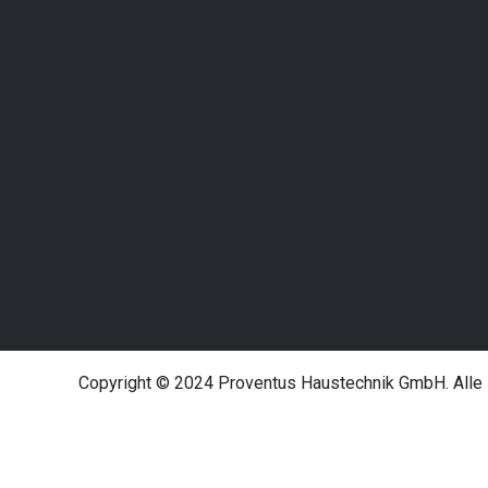
0664 42 61 400
Impress
office@proventus-haustechnik.at
Datensch
Hardtgasse 7, 1190 wien
AGB
Copyright © 2024 Proventus Haustechnik GmbH. Alle 