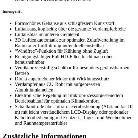
Innengerät
Formschönes Gehäuse aus schlagfestem Kunststoff
Luftansaug kopfseitig über die gesamte Verdampferbreite
Luftausblas im unteren Geräteteil
3D Luftlenkautomatik zur optimalen Zuluftverteilung im
Raum oder Luftführung individuell einstellbar
“Windfree”-Funktion für Kühlung ohne Zugluft
Reinigungsfähiger Full HD-Filter, leicht nach oben
herausnehmbar
Ventilator vierstufig schaltbar für besonders geräuscharmen
Betrieb
Direkt angetriebener Motor mit Wicklungsschutz
Verdampfer aus CU-Rohr mit aufgepressten
Aluminiumlamellen
Elektronische Regelung mit mikroprozessorgesteuertem
Betriebsablauf für optimalen Klimakomfort
Schaltkontrolle über Infrarot-Fernbedienung (Abstand bis 10
m) mit leicht verständlichem LCD-Display oder optionaler
Kabelfernbedienung mit Echtzeit-, Tages- und Wochentimer
und Raumtemperaturfühler
Zusätzliche Informationen