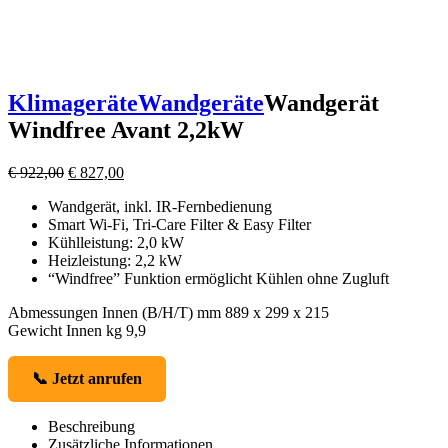
Klimageräte
Wandgeräte
Wandgerät
Windfree Avant 2,2kW
Ursprünglicher
Aktueller
€
922,00
€
827,00
Preis
Preis
Wandgerät, inkl. IR-Fernbedienung
war:
ist:
Smart Wi-Fi, Tri-Care Filter & Easy Filter
€ 922,00
€ 827,00.
Kühlleistung: 2,0 kW
Heizleistung: 2,2 kW
“Windfree” Funktion ermöglicht Kühlen ohne Zugluft
Abmessungen Innen (B/H/T) mm 889 x 299 x 215
Gewicht Innen kg 9,9
📞 Jetzt anrufen
Beschreibung
Zusätzliche Informationen