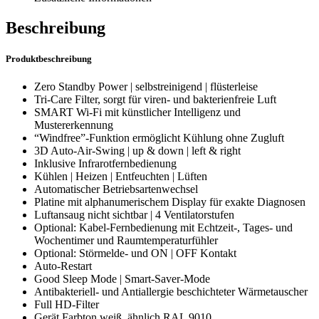
Beschreibung
Produktbeschreibung
Zero Standby Power | selbstreinigend | flüsterleise
Tri-Care Filter, sorgt für viren- und bakterienfreie Luft
SMART Wi-Fi mit künstlicher Intelligenz und
Mustererkennung
“Windfree”-Funktion ermöglicht Kühlung ohne Zugluft
3D Auto-Air-Swing | up & down | left & right
Inklusive Infrarotfernbedienung
Kühlen | Heizen | Entfeuchten | Lüften
Automatischer Betriebsartenwechsel
Platine mit alphanumerischem Display für exakte Diagnosen
Luftansaug nicht sichtbar | 4 Ventilatorstufen
Optional: Kabel-Fernbedienung mit Echtzeit-, Tages- und
Wochentimer und Raumtemperaturfühler
Optional: Störmelde- und ON | OFF Kontakt
Auto-Restart
Good Sleep Mode | Smart-Saver-Mode
Antibakteriell- und Antiallergie beschichteter Wärmetauscher
Full HD-Filter
Gerät Farbton weiß, ähnlich RAL 9010