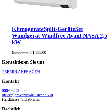
Klimageräte
Split-Geräte
Set
Wandgerät Windfree Avant NASA 2,5
kW
Ursprünglicher
Aktueller
€
2.260,00
€
1.995,00
Preis
Preis
war:
ist:
Kontaktieren Sie uns
€ 2.260,00
€ 1.995,00.
TERMIN ANFRAGEN
Kontakt
0664 42 61 400
office@proventus-haustechnik.at
Hardtgasse 7, 1190 wien
Rechtlich